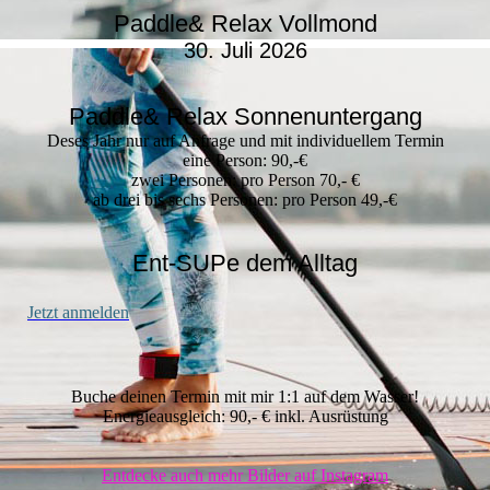
Paddle& Relax Vollmond
30. Juli 2026
Paddle& Relax Sonnenuntergang
Deses Jahr nur auf Anfrage und mit individuellem Termin
eine Person: 90,-€
zwei Personen: pro Person 70,- €
ab drei bis sechs Personen: pro Person 49,-€
Ent-SUPe dem Alltag
Jetzt anmelden
Buche deinen Termin mit mir 1:1 auf dem Wasser!
Energieausgleich: 90,- € inkl. Ausrüstung
Entdecke auch mehr Bilder auf Instagram