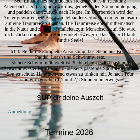
See. Entlang des Strandbades Hegne geht es in Richtung
Allensbach. Dort sammeln wir uns, genießen den Sonnenuntergang
und paddeln dann zurück nach Hegne. Im Uferbereich wird der
Anker geworfen, die Boards miteinander verbunden um gemeinsam
auf eine Traumreise zu gehen. Die Traumreise entführt thematisch
in die Natur und zeigt dir Parallelen zum Menschsein auf. Sie wird
dich stärken und deinen Blickwinkel erweitern. Das ist der Urlaub
für die Seele!
Ich biete dir die komplette Ausrüstung, bestehend aus Board,
Paddel, Leash und Schwimmweste.
Sichere Schwimmfähigkeit ist Plicht, ebenso wie Leash und
Schwimmweste. Bitte bringe deinerseits passende Sportbekleidung,
Sonnenschutz, Handtuch und etwas zu trinken mit. Je nach Tour
sind wir zwischen 1,5 und 2,5 Stunden unterwegs.
SUP dir deine Auszeit
Anmeldung
Termine 2026